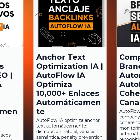
Anchor Text
Com
s
Optimization IA |
Bran
EO |
AutoFlow IA
Auto
A
Optimiza
Auto
10,000+ Enlaces
Cohe
Automáticamen
Cana
amen
te
AutoFlow
company 
AutoFlow IA optimiza anchor
coherenci
text automáticamente:
monitorin
distribución natural, variación
automáti
laces
semántica, penalty prevention.
recognit