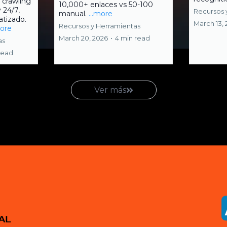
: crawling
10,000+ enlaces vs 50-100
y 24/7,
Recursos 
manual.
...more
tizado.
March 13,
Recursos y Herramientas
more
March 20, 2026
•
4 min read
as
read
Ver más