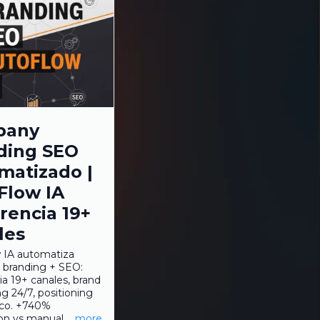
pany
ding SEO
matizado |
Flow IA
rencia 19+
les
 IA automatiza
branding + SEO:
a 19+ canales, brand
g 24/7, positioning
co. +740%
ion vs manual.
...more