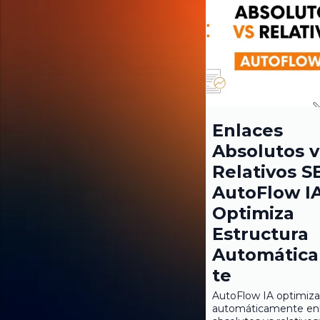
Enlaces
Absolutos v
Relativos S
AutoFlow I
Optimiza
Estructura
Automátic
te
AutoFlow IA optimiza
automáticamente en