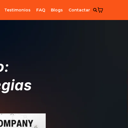
Testimonios
FAQ
Blogs
Contactar
o:
egias