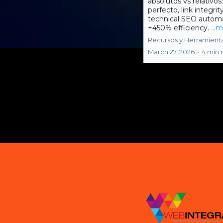
absolutos vs relativos
perfecto, link integrit
technical SEO automa
+450% efficiency.
...
Recursos y Herramient
March 27, 2026
•
4 min 